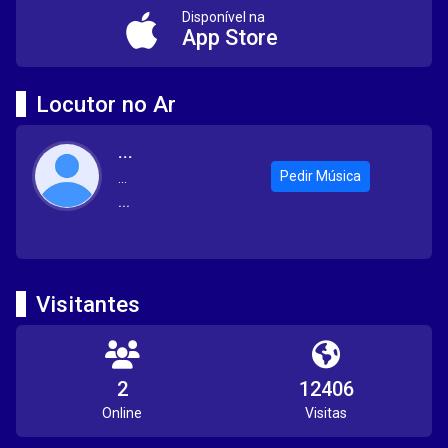
Disponível na
App Store
Locutor no Ar
...
Pedir Música
...
...
Visitantes
2
12406
Online
Visitas